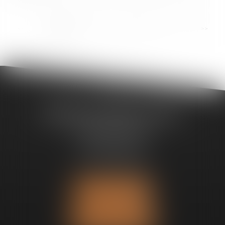
...
<<
<
1
2
3
4
5
6
7
>
>>
Bureau de Noisy-Le-Sec
1, boulevard Gambetta
93130 Noisy-Le-Sec
Tél :
09 63 66 91 53
Fax : 09 71 70 69 94
Nous localiser
Nous contacter