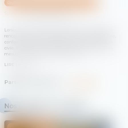
Droit de la famille, des personnes et de leur patrimoine
Source :
www.lemag-juridique.com
Lorsqu'un droit de visite est exercé dans un espace de
rencontre, le juge doit impérativement en fixer la durée,
conformément à l'article 1180-5 du Code de procédure
civile. L'absence de précision quant à la durée de cette
mesure constitue une violation de la loi...
LIRE LA SUITE
Nos dernières actualités
Droit civil / Procédure civile