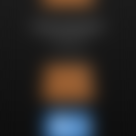
Bureau de Bruxelles
Avenue Churchill 89
1180 UCCLE
Tél :
+32 2 280 68 97
Nous localiser
Nous contacter