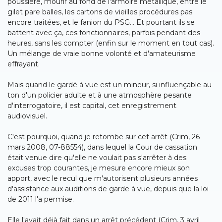
poussière, mourir au fond de l'armoire métallique, entre le
gilet pare balles, les cartons de vieilles procédures pas
encore traitées, et le fanion du PSG... Et pourtant ils se
battent avec ça, ces fonctionnaires, parfois pendant des
heures, sans les compter (enfin sur le moment en tout cas).
Un mélange de vraie bonne volonté et d'amateurisme
effrayant.
Mais quand le gardé à vue est un mineur, si influençable au
ton d'un policier adulte et à une atmosphère pesante
d'interrogatoire, il est capital, cet enregistrement
audiovisuel.
C'est pourquoi, quand je retombe sur cet arrêt (
Crim, 26
mars 2008, 07-88554
), dans lequel la Cour de cassation
était venue dire qu'elle ne voulait pas s'arrêter à des
excuses trop courantes, je mesure encore mieux son
apport, avec le recul que m'autorisent plusieurs années
d'assistance aux auditions de garde à vue, depuis que la loi
de 2011 l'a permise.
Elle l'avait déjà fait dans un arrêt précédent (
Crim, 3 avril