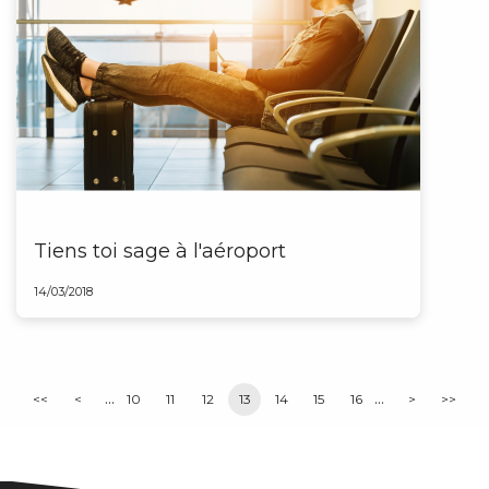
Tiens toi sage à l'aéroport
14/03/2018
...
...
<<
<
10
11
12
13
14
15
16
>
>>