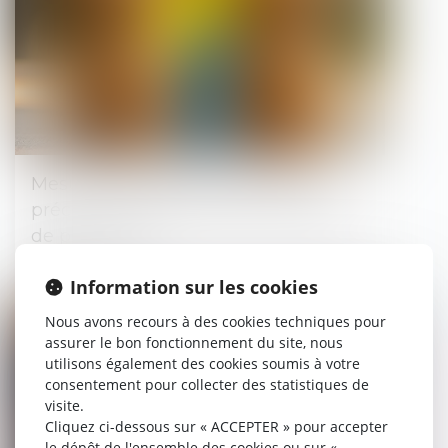
Mesure de placement provisoire :
précision sur le décompte des délais
de procédure !
11/03/2025
Information sur les cookies
Nous avons recours à des cookies techniques pour
Droit pénal
assurer le bon fonctionnement du site, nous
utilisons également des cookies soumis à votre
consentement pour collecter des statistiques de
visite.
Cliquez ci-dessous sur « ACCEPTER » pour accepter
le dépôt de l'ensemble des cookies ou sur «