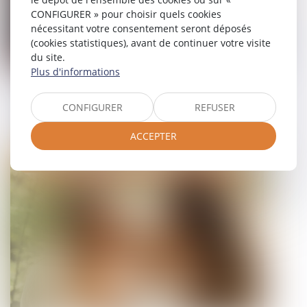
CONFIGURER » pour choisir quels cookies
nécessitant votre consentement seront déposés
(cookies statistiques), avant de continuer votre visite
du site.
Plus d'informations
Parquet national anti-criminalité
organisée Narcotrafic Loi organique
CONFIGURER
REFUSER
10/03/2025
ACCEPTER
Droit de la famille, des personnes et de leur patrimoine