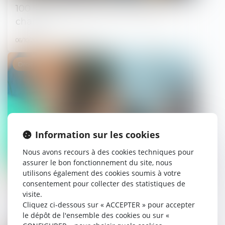
100 % des gagnants ont tenté leur
chance
06/10/2020
Droit de la famille
Information sur les cookies
Nous avons recours à des cookies techniques pour
assurer le bon fonctionnement du site, nous
utilisons également des cookies soumis à votre
consentement pour collecter des statistiques de
De la "garde d'enfants" au temps du
visite.
Cliquez ci-dessous sur « ACCEPTER » pour accepter
coronavirus
le dépôt de l'ensemble des cookies ou sur «
30/03/2020