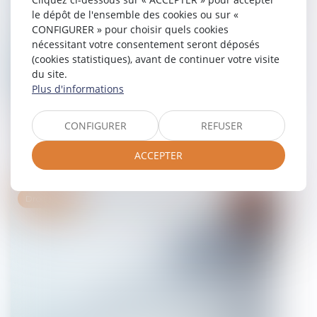
le dépôt de l'ensemble des cookies ou sur «
CONFIGURER » pour choisir quels cookies
nécessitant votre consentement seront déposés
(cookies statistiques), avant de continuer votre visite
du site.
Plus d'informations
Publication de la loi sur les dérives
CONFIGURER
REFUSER
sectaires
ACCEPTER
23/05/2024
Droit pénal