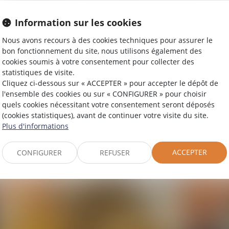
fixe la résidence habituelle de l'enfant chez le père, 
médiatisé.
Information sur les cookies
Nous avons recours à des cookies techniques pour assurer le
Toutefois la Cour d'appel de Chambéry a oublié de r
bon fonctionnement du site, nous utilisons également des
estimait essentiel : le fait que la mère faisait valoir
"que
cookies soumis à votre consentement pour collecter des
"qu'elle continue de l'allaiter"
. En conséquence, la Haute
statistiques de visite.
parties devant la Cour d'appel de Lyon, et reste donc 
Cliquez ci-dessous sur « ACCEPTER » pour accepter le dépôt de
l'ensemble des cookies ou sur « CONFIGURER » pour choisir
quels cookies nécessitant votre consentement seront déposés
(cookies statistiques), avant de continuer votre visite du site.
Plus d'informations
s
ACCEPTER
CONFIGURER
REFUSER
Droit de la famille
Droit de la f