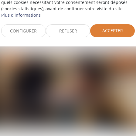
quels cookies nécessitant votre consentement seront déposés
(cookies statistiques), avant de continuer votre visite du site.
Plus d'informations
ACCEPTER
CONFIGURER
REFUSER
s
Droit pénal
Droit pénal