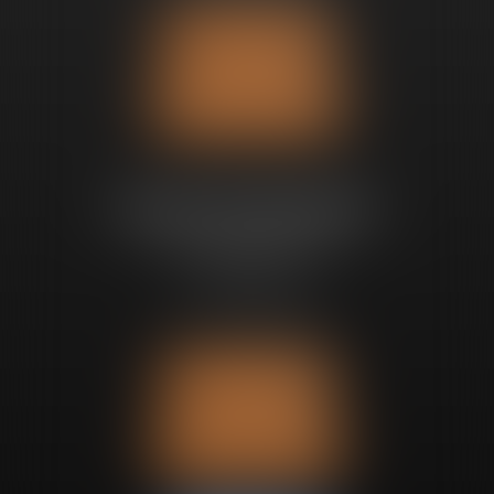
Nous localiser
Nous contacter
Bureau de Bruxelles
Avenue Churchill 89
1180 UCCLE
Tél :
+32 2 280 68 97
Nous localiser
Nous contacter