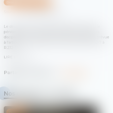
Droit pénal
/
(NPU) Infraction
Source :
www.lemag-juridique.com
Le décret du 25 novembre 2024 introduit dans le Code
pénitentiaire une procédure alternative aux poursuites
disciplinaires pour les personnes détenues majeures, prévue
à l’article L.231-4 dudit Code, au sein des articles R.232-7 à
R.232-13...
LIRE LA SUITE
Nos dernières actualités
Droit pénal