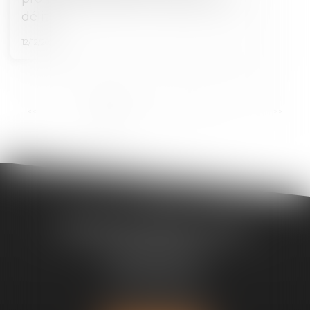
délit
12/12/2024
<<
<
1
2
3
4
5
6
7
>
>>
Bureau de Noisy-Le-Sec
1, boulevard Gambetta
93130 Noisy-Le-Sec
Tél :
09 63 66 91 53
Fax : 09 71 70 69 94