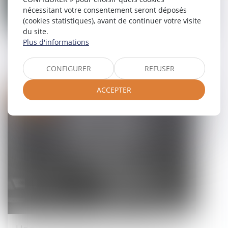
nécessitant votre consentement seront déposés
(cookies statistiques), avant de continuer votre visite
du site.
Plus d'informations
Prévention de la récidive en matière
de viol et d'agressions sexuelles
CONFIGURER
REFUSER
13/01/2025
ACCEPTER
Droit pénal