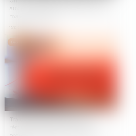
Une nouvelle procédure alternative
aux poursuites disciplinaires pour les
majeurs détenus !
19/12/2024
Droit pénal
Traite des êtres humains : une
rémunération dérisoire et une
promesse suffisent à caractériser le