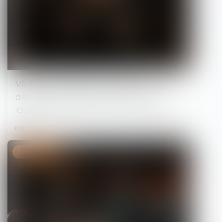
Violences sexuelles et sexistes : les
députés valident l'inscription du
'contrôle coercitif' dans le droit pénal
03/02/2025
Droit pénal