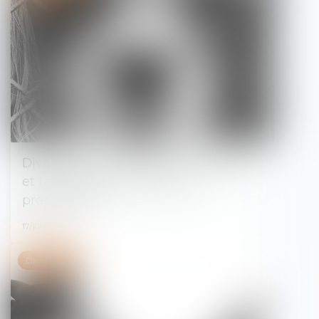
Divagation d’un animal domestique
et responsabilité pénale du
propriétaire
17/10/2024
Droit pénal