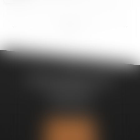
<<
<
1
2
3
4
5
6
7
>
>>
Bureau de Noisy-Le-Sec
1, boulevard Gambetta
93130 Noisy-Le-Sec
Tél :
09 63 66 91 53
Fax : 09 71 70 69 94
Nous localiser