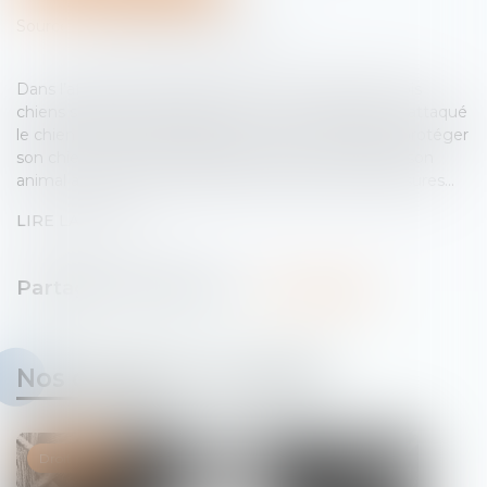
Source :
www.lemag-juridique.com
Dans l’affaire portée devant la Cour de cassation, trois
chiens s’étaient échappés de leur enclos et avaient attaqué
le chien d’une femme dans sa cour. En tentant de protéger
son chien, la femme avait été mordue à la main, et son
animal avait dû être euthanasié à cause de ses blessures...
LIRE LA SUITE
Nos dernières actualités
Droit pénal