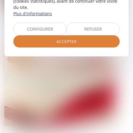
(cookies statistiques), avant de continuer votre visite
du site.
Plus d'informations
E-escroquerie : liste des infractions
pouvant faire l’objet d’une plainte en
CONFIGURER
REFUSER
ligne
ACCEPTER
05/09/2024
Droit pénal