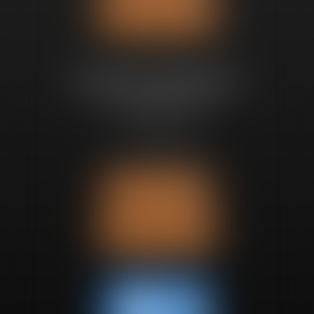
Nous contacter
Bureau de Bruxelles
Avenue Churchill 89
1180 UCCLE
Tél :
+32 2 280 68 97
Nous localiser
Nous contacter