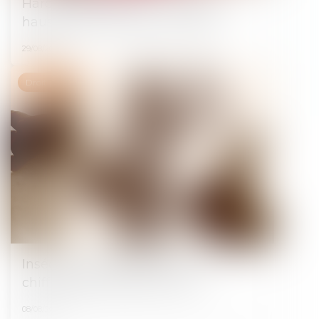
Harcèlement de rue : nouvelle
hausse des infractions en 2023
29/08/2024
Droit pénal
Insécurité et délinquance : les
chiffres définitifs pour 2023
08/08/2024