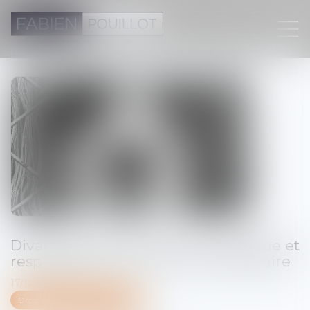
Divagation d’un animal domestique et
responsabilité pénale du propriétaire
17/10/2024
Droit pénal
/
(NPU) Infraction