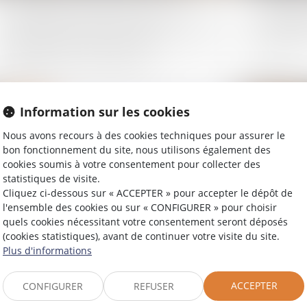
de propos à l’encontre de
d’audien
plusieurs personnes peut suffire à
confirme
caractériser l’infraction
17/03/2025
24/03/2025
Information sur les cookies
Droit pénal
Droit pénal
Nous avons recours à des cookies techniques pour assurer le
bon fonctionnement du site, nous utilisons également des
cookies soumis à votre consentement pour collecter des
statistiques de visite.
Cliquez ci-dessous sur « ACCEPTER » pour accepter le dépôt de
l'ensemble des cookies ou sur « CONFIGURER » pour choisir
quels cookies nécessitant votre consentement seront déposés
(cookies statistiques), avant de continuer votre visite du site.
Plus d'informations
ACCEPTER
CONFIGURER
REFUSER
Action civile du propriétaire d’un
Divulga