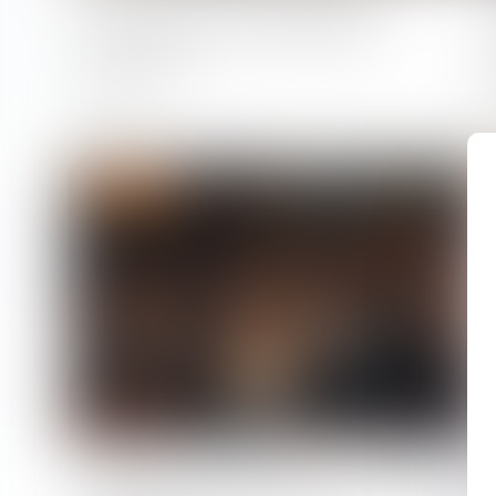
retour sur la notion d’abus
d’autorité
31/03/2025
Droit pénal
Parquet national anti-criminalité