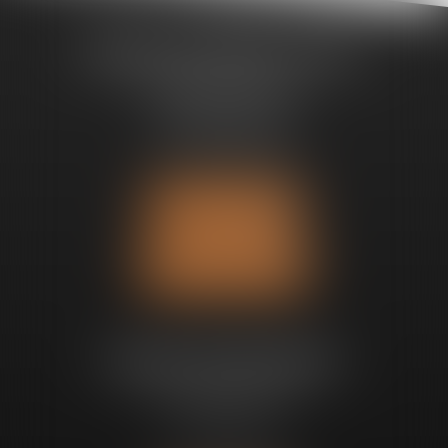
Bureau de Noisy-Le-Sec
1, boulevard Gambetta
93130 Noisy-Le-Sec
Tél :
09 63 66 91 53
Fax : 09 71 70 69 94
Nous localiser
Nous contacter
Bureau de Bruxelles
Avenue Churchill 89
1180 UCCLE