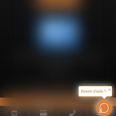
Nous contacter
Membre de l'association des avocats européens
Accueil
Présentation et honoraires
Notre expertise
Actus
✕
Plan du site
Mentions légales
Articles
Besoin d'aide ?
Septeo Digital & Services © 2025