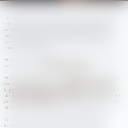
Les accords en matière familiale connaissent une vigueur
croissante car tout le monde se rend compte qu’il vaut
mieux apprendre à en négocier, que d’attendre que les
tribunaux, complètement dépassés par leur mission,
s’arment suffisamment pour pouvoir la rendre dans des
conditions satisfaisantes.
En divorce, l’accord parfait, c’est-à-dire sur tous les points,
revêt la forme du
consentement mutuel
.
En dehors du divorce, tous les litiges peuvent être réglés
par accords, qu’il s’agisse de la
résidence de l’enfant
,
la
pension alimentaire
, le
logement
, ou le règlement
des
intérêts patrimoniaux
. Une fois signé, son efficacité
peut être renforcée par son homologation par le juge, afin
de prévenir tout problème d’exécution ultérieure.
Cela peut être un formidable outil pour s’épargner les
longueurs et angoisses d’une procédure judiciaire.