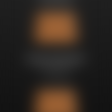
Fax : 09 71 70 69 94
Nous localiser
Nous contacter
Bureau de Bruxelles
Avenue Churchill 89
1180 UCCLE
Tél :
+32 2 280 68 97
Nous localiser