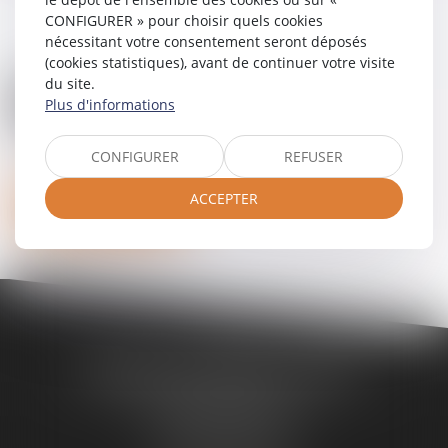
CONFIGURER » pour choisir quels cookies
nécessitant votre consentement seront déposés
(cookies statistiques), avant de continuer votre visite
du site.
Plus d'informations
CONFIGURER
REFUSER
ACCEPTER
Nous contacter
Bureau de Noisy-Le-Sec
1, boulevard Gambetta
93130 Noisy-Le-Sec
Tél :
09 63 66 91 53