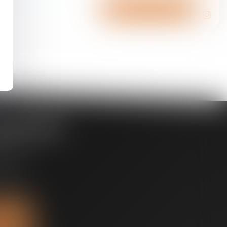
Nous contacter
Bruxelles
chill 89
CLE
80 68 97
ser