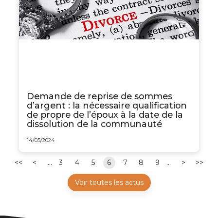
Demande de reprise de sommes
d’argent : la nécessaire qualification
de propre de l’époux à la date de la
dissolution de la communauté
14/05/2024
<<
<
...
3
4
5
6
7
8
9
...
>
>>
Voir toutes les actus